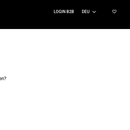
LOGIN B2B
DEU
hen?