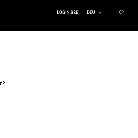
LOGIN B2B
DEU
en?