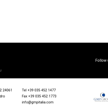
Follow 
u
/12 24061
Tel
+39 035 452 1477
ndro
Fax +39 035 452 1773
info@gmpitalia.com