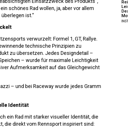
beabsichtigten Einsatzzweck des Produkts“,
Rei
Lei
e ein schönes Rad wollen, ja, aber vor allem
Des
 überlegen ist.“
Mot
INS
ckelt
tzensports verwurzelt: Formel 1, GT, Rallye.
gewinnende technische Prinzipien zu
dukt zu übersetzen. Jedes Designdetail –
Speichen – wurde für maximale Leichtigkeit
ssiver Aufmerksamkeit auf das Gleichgewicht
nazzi – und bei Raceway wurde jedes Gramm
le Identität
 ein Rad mit starker visueller Identität, die
, die direkt vom Rennsport inspiriert sind: