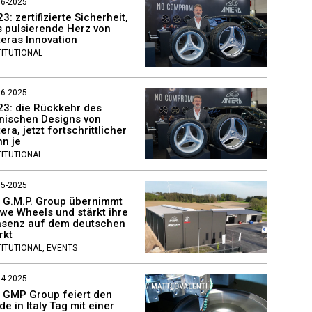
06-2025
3: zertifizierte Sicherheit,
 pulsierende Herz von
eras Innovation
TITUTIONAL
06-2025
23: die Rückkehr des
onischen Designs von
era, jetzt fortschrittlicher
n je
TITUTIONAL
05-2025
e G.M.P. Group übernimmt
we Wheels und stärkt ihre
äsenz auf dem deutschen
rkt
TITUTIONAL, EVENTS
04-2025
e GMP Group feiert den
e in Italy Tag mit einer