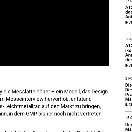
17-
A12
das
Ant
INS
10-
A1
ik
Ant
den
INS
21-
Di
Die
die Messlatte höher – ein Modell, das Design
Pr
i im Messeinterview hervorhob, entstand
Ma
INS
s-Leichtmetallrad auf den Markt zu bringen,
n, in dem GMP bisher noch nicht vertreten
15-
Di
Mad