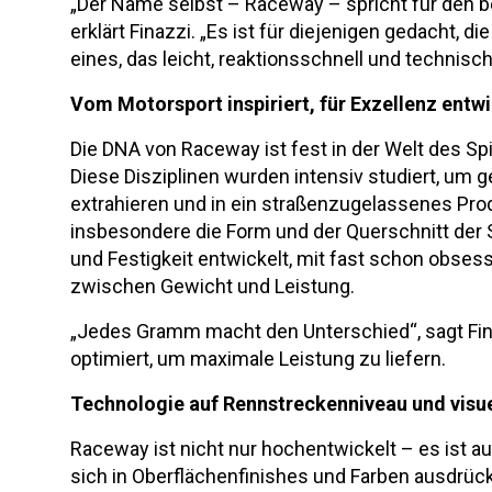
„Der Name selbst – Raceway – spricht für den 
erklärt Finazzi. „Es ist für diejenigen gedacht, di
eines, das leicht, reaktionsschnell und technisch
Vom Motorsport inspiriert, für Exzellenz entwi
Die DNA von Raceway ist fest in der Welt des Spi
Diese Disziplinen wurden intensiv studiert, um 
extrahieren und in ein straßenzugelassenes Pro
insbesondere die Form und der Querschnitt der 
und Festigkeit entwickelt, mit fast schon obse
zwischen Gewicht und Leistung.
„Jedes Gramm macht den Unterschied“, sagt Fi
optimiert, um maximale Leistung zu liefern.
Technologie auf Rennstreckenniveau und visuel
Raceway ist nicht nur hochentwickelt – es ist auch
sich in Oberflächenfinishes und Farben ausdrückt