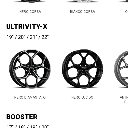
NERO CORSA
BIANCO CORSA
O
ULTRIVITY-X
19
20
21
22
NERO DIAMANTATO
NERO LUCIDO
ANTR
D
BOOSTER
17
18
19
20