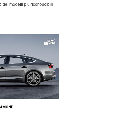
 dei modelli più riconoscibili
Audi A5
IAMOND
REBEL BLACK DIAMOND