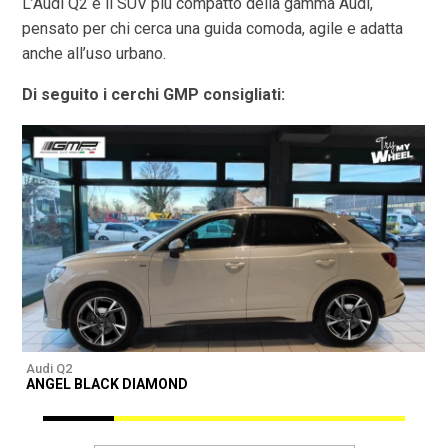
L’Audi Q2 è il SUV più compatto della gamma Audi,
pensato per chi cerca una guida comoda, agile e adatta
anche all’uso urbano.
Di seguito i cerchi GMP consigliati:
Audi Q2
A
ANGEL BLACK DIAMOND
A