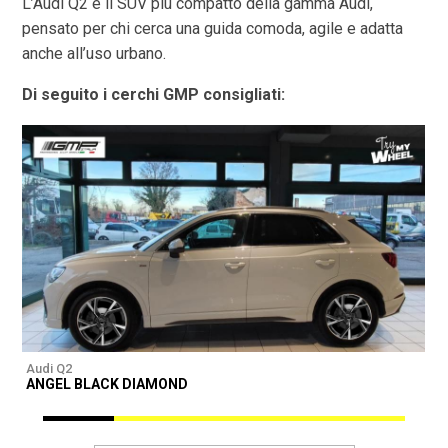
L’Audi Q2 è il SUV più compatto della gamma Audi,
pensato per chi cerca una guida comoda, agile e adatta
anche all’uso urbano.
Di seguito i cerchi GMP consigliati:
Audi Q2
A
ANGEL BLACK DIAMOND
A