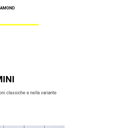
Audi A5
IAMOND
REBEL BLACK DIAMOND
MINI
ni classiche e nella variante