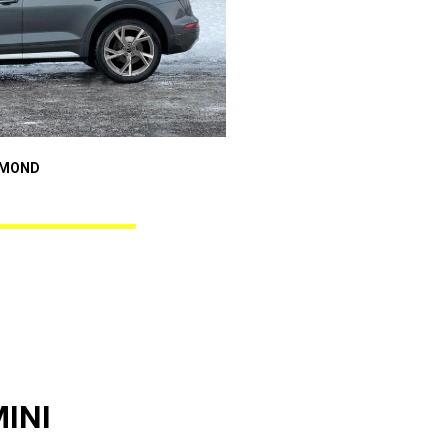
Audi A4
AMOND
GUNNER BLACK DIAMOND
MINI