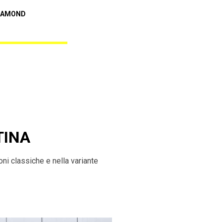
Audi A5
IAMOND
REBEL BLACK DIAMOND
TINA
ni classiche e nella variante