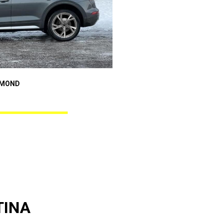
Audi A4
AMOND
GUNNER BLACK DIAMOND
TINA