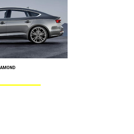
Audi A5
IAMOND
REBEL BLACK DIAMOND