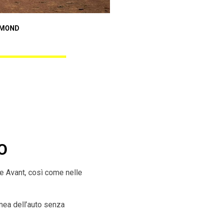
Audi A3 Sportback
AMOND
ANGEL BLACK DIAMOND
O
ne Avant, così come nelle
inea dell’auto senza