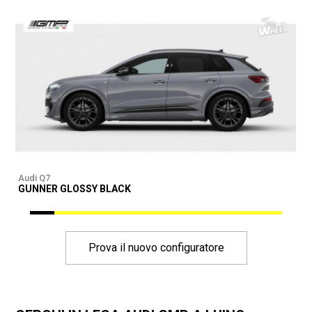
Audi Q7
A
GUNNER GLOSSY BLACK
G
Prova il nuovo configuratore