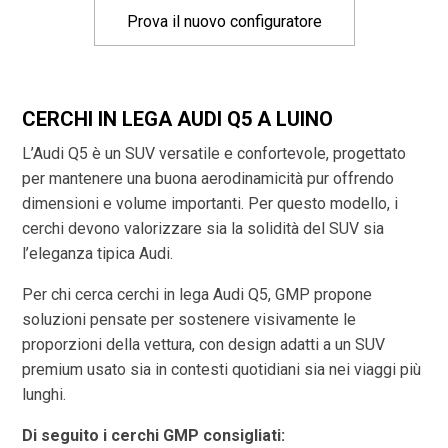
Prova il nuovo configuratore
CERCHI IN LEGA AUDI Q5 A LUINO
L’Audi Q5 è un SUV versatile e confortevole, progettato
per mantenere una buona aerodinamicità pur offrendo
dimensioni e volume importanti. Per questo modello, i
cerchi devono valorizzare sia la solidità del SUV sia
l’eleganza tipica Audi.
Per chi cerca cerchi in lega Audi Q5, GMP propone
soluzioni pensate per sostenere visivamente le
proporzioni della vettura, con design adatti a un SUV
premium usato sia in contesti quotidiani sia nei viaggi più
lunghi.
Di seguito i cerchi GMP consigliati: