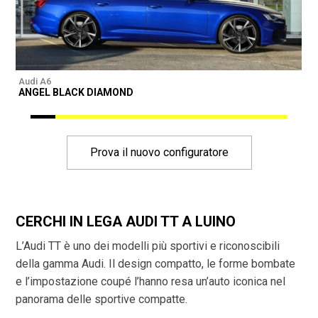
Audi A6
A
ANGEL BLACK DIAMOND
Prova il nuovo configuratore
CERCHI IN LEGA AUDI TT A LUINO
L’Audi TT è uno dei modelli più sportivi e riconoscibili
della gamma Audi. Il design compatto, le forme bombate
e l’impostazione coupé l’hanno resa un’auto iconica nel
panorama delle sportive compatte.