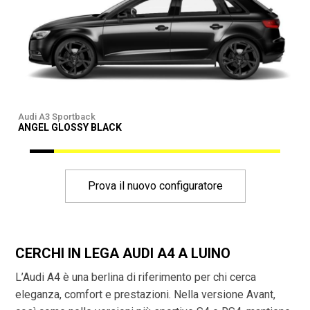
Audi A3 Sportback
A
ANGEL GLOSSY BLACK
Prova il nuovo configuratore
CERCHI IN LEGA AUDI A4 A LUINO
L’Audi A4 è una berlina di riferimento per chi cerca
eleganza, comfort e prestazioni. Nella versione Avant,