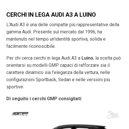
CERCHI IN LEGA AUDI A3 A LUINO
L’Audi A3 è una delle compatte più rappresentative della
gamma Audi. Presente sul mercato dal 1996, ha
mantenuto nel tempo un’identità sportiva, solida e
facilmente riconoscibile.
Per chi cerca cerchi in lega Audi A3 a
Luino
, la scelta può
orientarsi su modelli GMP capaci di rafforzare sia il
carattere dinamico sia l’eleganza della vettura, nelle
configurazioni Sportback, Sedan e nelle versioni più
sportive.
Di seguito i cerchi GMP consigliati: