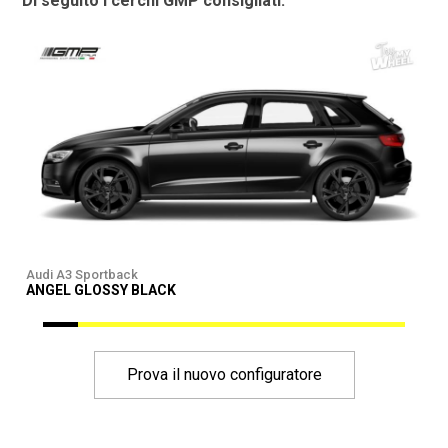
Di seguito i cerchi GMP consigliati:
Audi A3 Sportback
A
ANGEL GLOSSY BLACK
Prova il nuovo configuratore