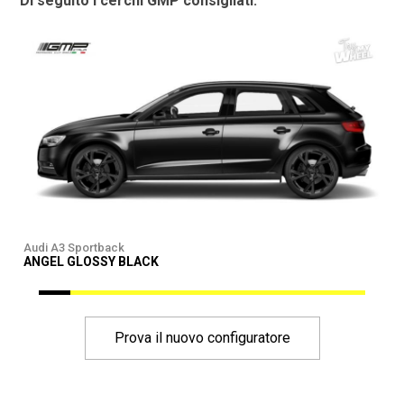
Di seguito i cerchi GMP consigliati:
Audi A3 Sportback
A
ANGEL GLOSSY BLACK
Prova il nuovo configuratore