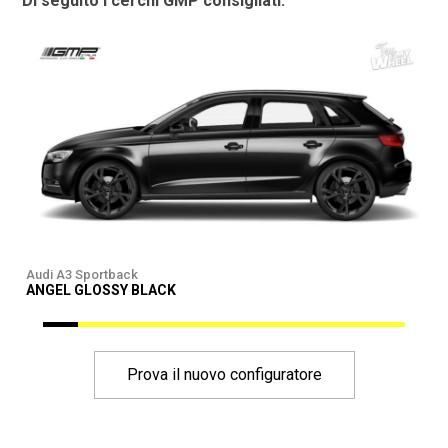
Di seguito i cerchi GMP consigliati:
Audi A3 Sportback
A
ANGEL GLOSSY BLACK
Prova il nuovo configuratore