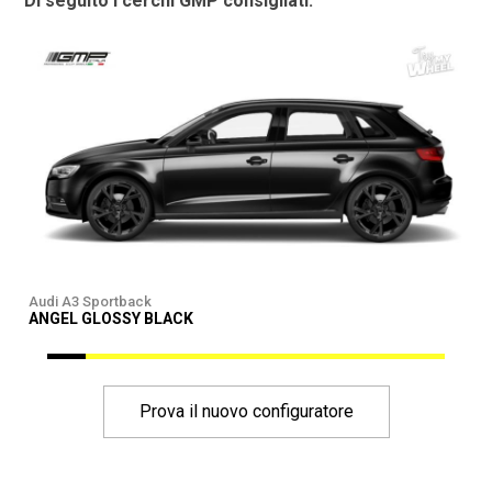
Di seguito i cerchi GMP consigliati:
Audi A3 Sportback
A
ANGEL GLOSSY BLACK
Prova il nuovo configuratore