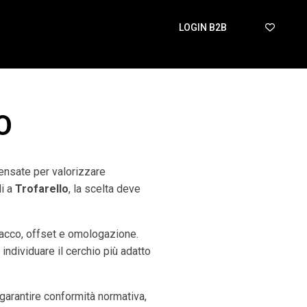
LOGIN B2B
O
pensate per valorizzare
di a
Trofarello
, la scelta deve
tacco, offset e omologazione.
 individuare il cerchio più adatto
arantire conformità normativa,