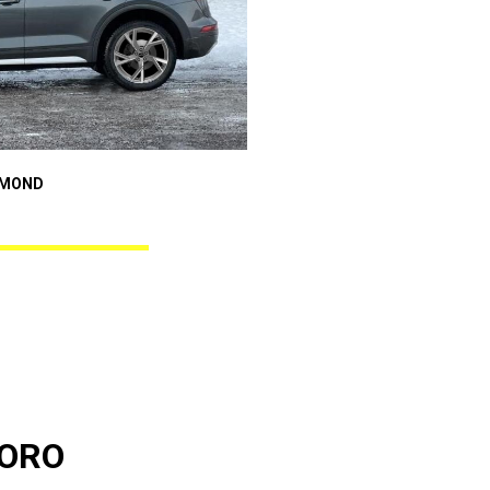
Audi A4
AMOND
GUNNER BLACK DIAMOND
UORO