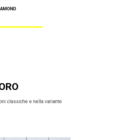
Audi A5
IAMOND
REBEL BLACK DIAMOND
UORO
ni classiche e nella variante