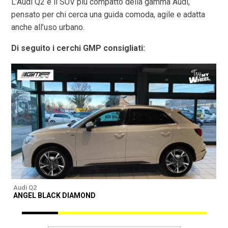
L’Audi Q2 è il SUV più compatto della gamma Audi,
pensato per chi cerca una guida comoda, agile e adatta
anche all’uso urbano.
Di seguito i cerchi GMP consigliati:
Audi Q2
A
ANGEL BLACK DIAMOND
A