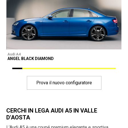
Audi A4
A
ANGEL BLACK DIAMOND
Prova il nuovo configuratore
CERCHI IN LEGA AUDI A5 IN VALLE
D'AOSTA
L’Audi A5 è una coupé premium elegante e sportiva,