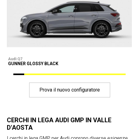
Audi Q7
A
GUNNER GLOSSY BLACK
G
Prova il nuovo configuratore
CERCHI IN LEGA AUDI GMP IN VALLE
D'AOSTA
I cerchi in lega GMP per Audi coprono diverse esigenze