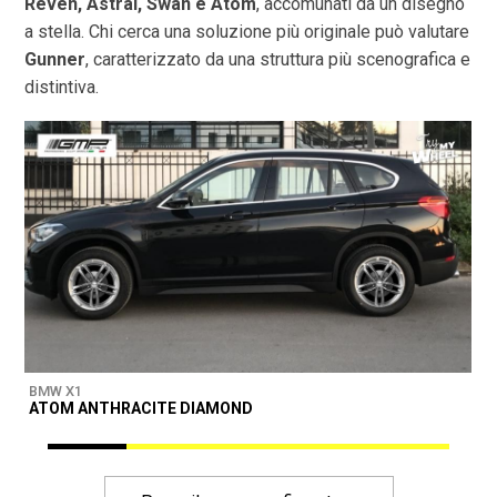
Reven, Astral, Swan e Atom
, accomunati da un disegno
a stella. Chi cerca una soluzione più originale può valutare
Gunner
, caratterizzato da una struttura più scenografica e
distintiva.
BMW X1
B
ATOM ANTHRACITE DIAMOND
M