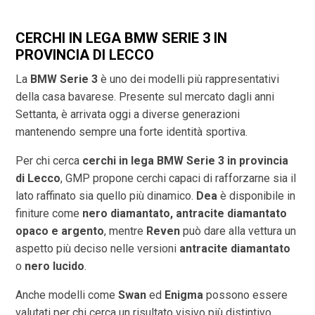
CERCHI IN LEGA BMW SERIE 3 IN
PROVINCIA DI
LECCO
La
BMW Serie 3
è uno dei modelli più rappresentativi
della casa bavarese. Presente sul mercato dagli anni
Settanta, è arrivata oggi a diverse generazioni
mantenendo sempre una forte identità sportiva.
Per chi cerca
cerchi in lega BMW Serie 3 in provincia
di
Lecco
, GMP propone cerchi capaci di rafforzarne sia il
lato raffinato sia quello più dinamico.
Dea
è disponibile in
finiture come
nero diamantato, antracite diamantato
opaco e argento
, mentre
Reven
può dare alla vettura un
aspetto più deciso nelle versioni
antracite diamantato
o
nero lucido
.
Anche modelli come
Swan
ed
Enigma
possono essere
valutati per chi cerca un risultato visivo più distintivo.