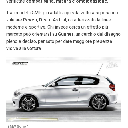
verificare
compatibilità, misura e omologazione
.
Tra i modelli GMP più adatti a questa vettura si possono
valutare
Reven, Dea e Astral
, caratterizzati da linee
moderne e sportive. Chi invece cerca un effetto più
marcato può orientarsi su
Gunner
, un cerchio dal disegno
pieno e deciso, pensato per dare maggiore presenza
visiva alla vettura.
BMW Serie 1
B