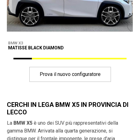
BMW X3
B
MATISSE BLACK DIAMOND
D
Prova il nuovo configuratore
CERCHI IN LEGA BMW X5 IN PROVINCIA DI
LECCO
La
BMW X5
è uno dei SUV più rappresentativi della
gamma BMW. Arrivata alla quarta generazione, si
distingue per il frontale imponente, le prese d’aria