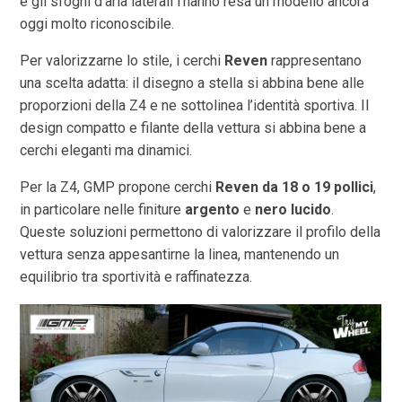
e gli sfoghi d’aria laterali l’hanno resa un modello ancora
oggi molto riconoscibile.
Per valorizzarne lo stile, i cerchi
Reven
rappresentano
una scelta adatta: il disegno a stella si abbina bene alle
proporzioni della Z4 e ne sottolinea l’identità sportiva. Il
design compatto e filante della vettura si abbina bene a
cerchi eleganti ma dinamici.
Per la Z4, GMP propone cerchi
Reven da 18 o 19 pollici
,
in particolare nelle finiture
argento
e
nero lucido
.
Queste soluzioni permettono di valorizzare il profilo della
vettura senza appesantirne la linea, mantenendo un
equilibrio tra sportività e raffinatezza.