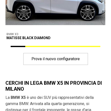
BMW X3
B
MATISSE BLACK DIAMOND
D
Prova il nuovo configuratore
CERCHI IN LEGA BMW X5 IN PROVINCIA DI
MILANO
La
BMW X5
è uno dei SUV più rappresentativi della
gamma BMW. Arrivata alla quarta generazione, si
distingue per il frontale imponente, le prese d’aria