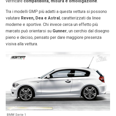
verificare
compatibilità, misura e omologazione
.
Tra i modelli GMP più adatti a questa vettura si possono
valutare
Reven, Dea e Astral
, caratterizzati da linee
moderne e sportive. Chi invece cerca un effetto più
marcato può orientarsi su
Gunner
, un cerchio dal disegno
pieno e deciso, pensato per dare maggiore presenza
visiva alla vettura.
BMW Serie 1
B