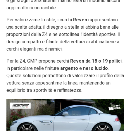
e gli sfoghi d’aria laterali l’hanno resa un modello ancora
oggi molto riconoscibile.
Per valorizzarne lo stile, i cerchi
Reven
rappresentano
una scelta adatta: il disegno a stella si abbina bene alle
proporzioni della Z4 e ne sottolinea l’identità sportiva. Il
design compatto e filante della vettura si abbina bene a
cerchi eleganti ma dinamici.
Per la Z4, GMP propone cerchi
Reven da 18 o 19 pollici
,
in particolare nelle finiture
argento
e
nero lucido
.
Queste soluzioni permettono di valorizzare il profilo della
vettura senza appesantirne la linea, mantenendo un
equilibrio tra sportività e raffinatezza.