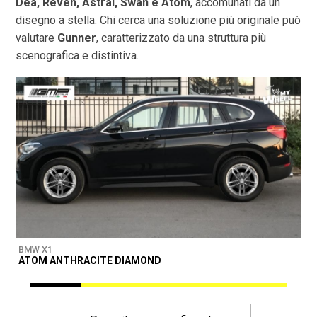
Dea, Reven, Astral, Swan e Atom
, accomunati da un
disegno a stella. Chi cerca una soluzione più originale può
valutare
Gunner
, caratterizzato da una struttura più
scenografica e distintiva.
BMW X1
B
ATOM ANTHRACITE DIAMOND
M