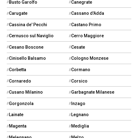
Busto Garolfo
Canegrate
Carugate
Cassano d'Adda
Cassina de' Pecchi
Castano Primo
Cernusco sul Naviglio
Cerro Maggiore
Cesano Boscone
Cesate
Cinisello Balsamo
Cologno Monzese
Corbetta
Cormano
Cornaredo
Corsico
Cusano Milanino
Garbagnate Milanese
Gorgonzola
Inzago
Lainate
Legnano
Magenta
Mediglia
Melegnano
Melzo