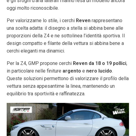
e gli sfoghi d’aria laterali l’hanno resa un modello ancora
oggi molto riconoscibile.
Per valorizzarne lo stile, i cerchi
Reven
rappresentano
una scelta adatta: il disegno a stella si abbina bene alle
proporzioni della Z4 e ne sottolinea l’identità sportiva. Il
design compatto e filante della vettura si abbina bene a
cerchi eleganti ma dinamici.
Per la Z4, GMP propone cerchi
Reven da 18 o 19 pollici
,
in particolare nelle finiture
argento
e
nero lucido
.
Queste soluzioni permettono di valorizzare il profilo della
vettura senza appesantirne la linea, mantenendo un
equilibrio tra sportività e raffinatezza.