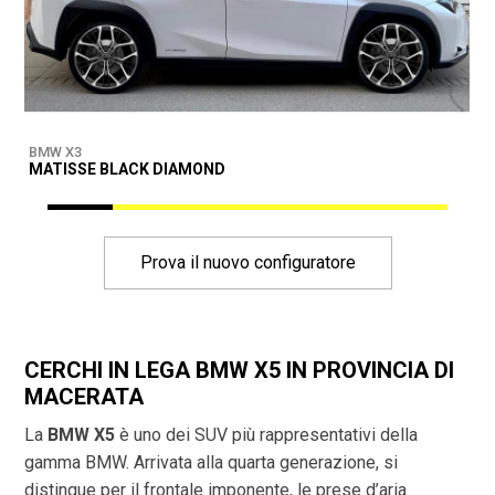
BMW X3
B
MATISSE BLACK DIAMOND
D
Prova il nuovo configuratore
CERCHI IN LEGA BMW X5 IN PROVINCIA DI
MACERATA
La
BMW X5
è uno dei SUV più rappresentativi della
gamma BMW. Arrivata alla quarta generazione, si
distingue per il frontale imponente, le prese d’aria