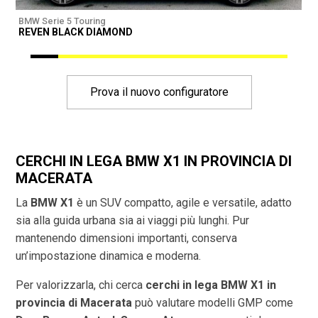
BMW Serie 5 Touring
B
REVEN BLACK DIAMOND
R
Prova il nuovo configuratore
CERCHI IN LEGA BMW X1 IN PROVINCIA DI
MACERATA
La
BMW X1
è un SUV compatto, agile e versatile, adatto
sia alla guida urbana sia ai viaggi più lunghi. Pur
mantenendo dimensioni importanti, conserva
un’impostazione dinamica e moderna.
Per valorizzarla, chi cerca
cerchi in lega BMW X1 in
provincia di
Macerata
può valutare modelli GMP come