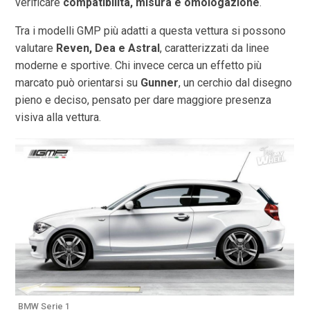
verificare
compatibilità, misura e omologazione
.
Tra i modelli GMP più adatti a questa vettura si possono
valutare
Reven, Dea e Astral
, caratterizzati da linee
moderne e sportive. Chi invece cerca un effetto più
marcato può orientarsi su
Gunner
, un cerchio dal disegno
pieno e deciso, pensato per dare maggiore presenza
visiva alla vettura.
BMW Serie 1
B