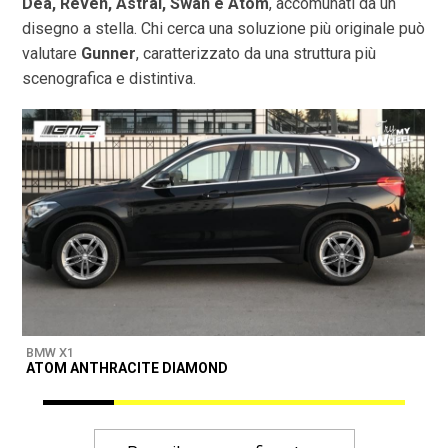
Dea, Reven, Astral, Swan e Atom
, accomunati da un
disegno a stella. Chi cerca una soluzione più originale può
valutare
Gunner
, caratterizzato da una struttura più
scenografica e distintiva.
BMW X1
B
ATOM ANTHRACITE DIAMOND
M