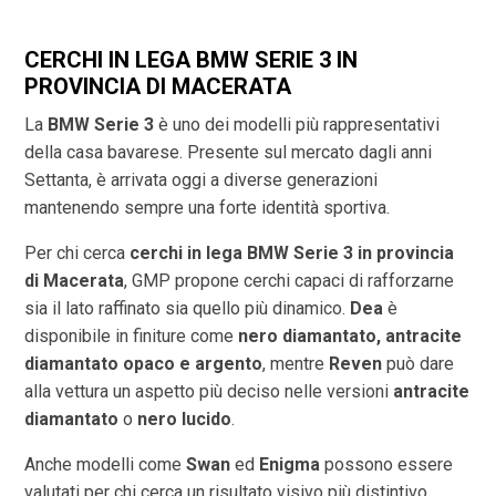
CERCHI IN LEGA BMW SERIE 3 IN
PROVINCIA DI
MACERATA
La
BMW Serie 3
è uno dei modelli più rappresentativi
della casa bavarese. Presente sul mercato dagli anni
Settanta, è arrivata oggi a diverse generazioni
mantenendo sempre una forte identità sportiva.
Per chi cerca
cerchi in lega BMW Serie 3 in provincia
di
Macerata
, GMP propone cerchi capaci di rafforzarne
sia il lato raffinato sia quello più dinamico.
Dea
è
disponibile in finiture come
nero diamantato, antracite
diamantato opaco e argento
, mentre
Reven
può dare
alla vettura un aspetto più deciso nelle versioni
antracite
diamantato
o
nero lucido
.
Anche modelli come
Swan
ed
Enigma
possono essere
valutati per chi cerca un risultato visivo più distintivo.