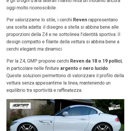
e gli sfoghi d’aria laterali l’hanno resa un modello ancora
oggi molto riconoscibile.
Per valorizzarne lo stile, i cerchi
Reven
rappresentano
una scelta adatta: il disegno a stella si abbina bene alle
proporzioni della Z4 e ne sottolinea l’identità sportiva. Il
design compatto e filante della vettura si abbina bene a
cerchi eleganti ma dinamici.
Per la Z4, GMP propone cerchi
Reven da 18 o 19 pollici
,
in particolare nelle finiture
argento
e
nero lucido
.
Queste soluzioni permettono di valorizzare il profilo della
vettura senza appesantirne la linea, mantenendo un
equilibrio tra sportività e raffinatezza.