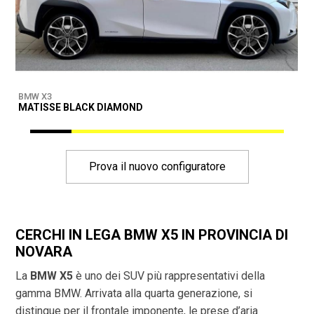
BMW X3
B
MATISSE BLACK DIAMOND
D
Prova il nuovo configuratore
CERCHI IN LEGA BMW X5 IN PROVINCIA DI
NOVARA
La
BMW X5
è uno dei SUV più rappresentativi della
gamma BMW. Arrivata alla quarta generazione, si
distingue per il frontale imponente, le prese d’aria