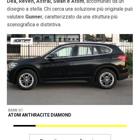
Dea, Reven, Astral, Swan e Atom
, accomunati da un
disegno a stella. Chi cerca una soluzione più originale può
valutare
Gunner
, caratterizzato da una struttura più
scenografica e distintiva.
BMW X1
B
ATOM ANTHRACITE DIAMOND
M