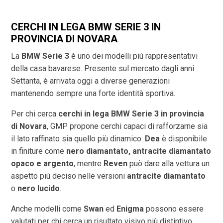
CERCHI IN LEGA BMW SERIE 3 IN
PROVINCIA DI
NOVARA
La
BMW Serie 3
è uno dei modelli più rappresentativi
della casa bavarese. Presente sul mercato dagli anni
Settanta, è arrivata oggi a diverse generazioni
mantenendo sempre una forte identità sportiva.
Per chi cerca
cerchi in lega BMW Serie 3 in provincia
di
Novara
, GMP propone cerchi capaci di rafforzarne sia
il lato raffinato sia quello più dinamico.
Dea
è disponibile
in finiture come
nero diamantato, antracite diamantato
opaco e argento
, mentre
Reven
può dare alla vettura un
aspetto più deciso nelle versioni
antracite diamantato
o
nero lucido
.
Anche modelli come
Swan
ed
Enigma
possono essere
valutati per chi cerca un risultato visivo più distintivo.