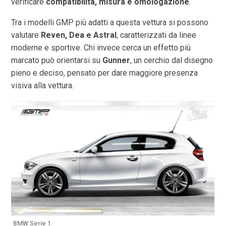
verificare
compatibilità, misura e omologazione
.
Tra i modelli GMP più adatti a questa vettura si possono
valutare
Reven, Dea e Astral
, caratterizzati da linee
moderne e sportive. Chi invece cerca un effetto più
marcato può orientarsi su
Gunner
, un cerchio dal disegno
pieno e deciso, pensato per dare maggiore presenza
visiva alla vettura.
BMW Serie 1
B