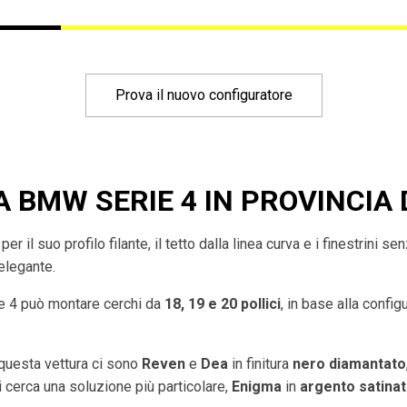
Prova il nuovo configuratore
A BMW SERIE 4 IN PROVINCIA 
er il suo profilo filante, il tetto dalla linea curva e i finestrini se
 elegante.
rie 4 può montare cerchi da
18, 19 e 20 pollici
, in base alla config
 questa vettura ci sono
Reven
e
Dea
in finitura
nero diamantato
i cerca una soluzione più particolare,
Enigma
in
argento satina