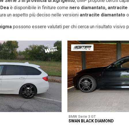
W Serie 3 in provincia di
Agrigento
, GMP propone cerchi capaci
.
Dea
è disponibile in finiture come
nero diamantato, antracite
ura un aspetto più deciso nelle versioni
antracite diamantato
nigma
possono essere valutati per chi cerca un risultato visivo pi
BMW Serie 3 GT
SWAN BLACK DIAMOND