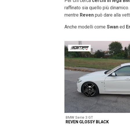
Per chi cerca
cerchi in lega BM
raffinato sia quello più dinamico
mentre
Reven
può dare alla vett
Anche modelli come
Swan
ed
E
BMW Serie 3 GT
REVEN GLOSSY BLACK