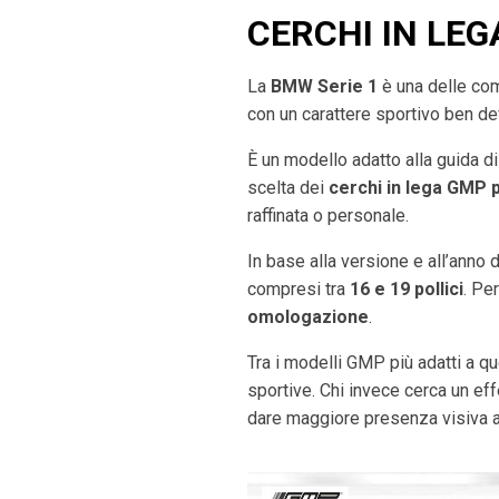
CERCHI IN LEG
La
BMW Serie 1
è una delle com
con un carattere sportivo ben def
È un modello adatto alla guida di
scelta dei
cerchi in lega GMP 
raffinata o personale.
In base alla versione e all’anno
compresi tra
16 e 19 pollici
. Pe
omologazione
.
Tra i modelli GMP più adatti a q
sportive. Chi invece cerca un ef
dare maggiore presenza visiva al