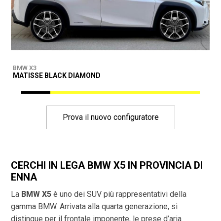
BMW X3
B
MATISSE BLACK DIAMOND
D
Prova il nuovo configuratore
CERCHI IN LEGA BMW X5 IN PROVINCIA DI
ENNA
La
BMW X5
è uno dei SUV più rappresentativi della
gamma BMW. Arrivata alla quarta generazione, si
distingue per il frontale imponente, le prese d’aria