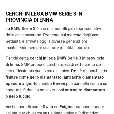
CERCHI IN LEGA BMW SERIE 3 IN
PROVINCIA DI
ENNA
La
BMW Serie 3
è uno dei modelli più rappresentativi
della casa bavarese. Presente sul mercato dagli anni
Settanta, è arrivata oggi a diverse generazioni
mantenendo sempre una forte identità sportiva.
Per chi cerca
cerchi in lega BMW Serie 3 in provincia
di
Enna
, GMP propone cerchi capaci di rafforzarne sia il
lato raffinato sia quello più dinamico.
Dea
è disponibile in
finiture come
nero diamantato, antracite diamantato
opaco e argento
, mentre
Reven
può dare alla vettura un
aspetto più deciso nelle versioni
antracite diamantato
o
nero lucido
.
Anche modelli come
Swan
ed
Enigma
possono essere
valutati per chi cerca un risultato visivo più distintivo.