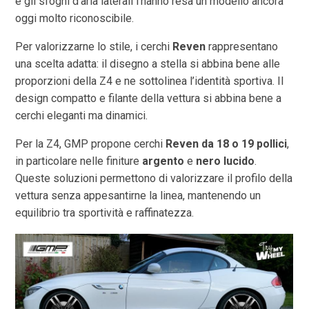
e gli sfoghi d’aria laterali l’hanno resa un modello ancora
oggi molto riconoscibile.
Per valorizzarne lo stile, i cerchi
Reven
rappresentano
una scelta adatta: il disegno a stella si abbina bene alle
proporzioni della Z4 e ne sottolinea l’identità sportiva. Il
design compatto e filante della vettura si abbina bene a
cerchi eleganti ma dinamici.
Per la Z4, GMP propone cerchi
Reven da 18 o 19 pollici
,
in particolare nelle finiture
argento
e
nero lucido
.
Queste soluzioni permettono di valorizzare il profilo della
vettura senza appesantirne la linea, mantenendo un
equilibrio tra sportività e raffinatezza.