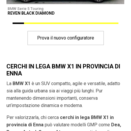
BMW Serie 5 Touring
B
REVEN BLACK DIAMOND
R
Prova il nuovo configuratore
CERCHI IN LEGA BMW X1 IN PROVINCIA DI
ENNA
La
BMW X1
è un SUV compatto, agile e versatile, adatto
sia alla guida urbana sia ai viaggi più lunghi. Pur
mantenendo dimensioni importanti, conserva
un’impostazione dinamica e moderna.
Per valorizzarla, chi cerca
cerchi in lega BMW X1 in
provincia di
Enna
può valutare modelli GMP come
Dea,