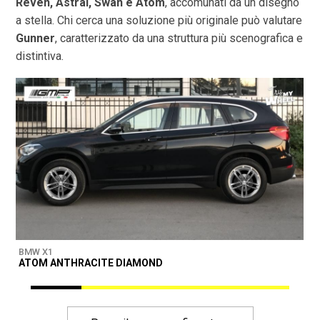
Reven, Astral, Swan e Atom
, accomunati da un disegno
a stella. Chi cerca una soluzione più originale può valutare
Gunner
, caratterizzato da una struttura più scenografica e
distintiva.
BMW X1
B
ATOM ANTHRACITE DIAMOND
M