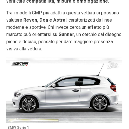
verificare
compatibilità, misura e omologazione
.
Tra i modelli GMP più adatti a questa vettura si possono
valutare
Reven, Dea e Astral
, caratterizzati da linee
moderne e sportive. Chi invece cerca un effetto più
marcato può orientarsi su
Gunner
, un cerchio dal disegno
pieno e deciso, pensato per dare maggiore presenza
visiva alla vettura.
BMW Serie 1
B