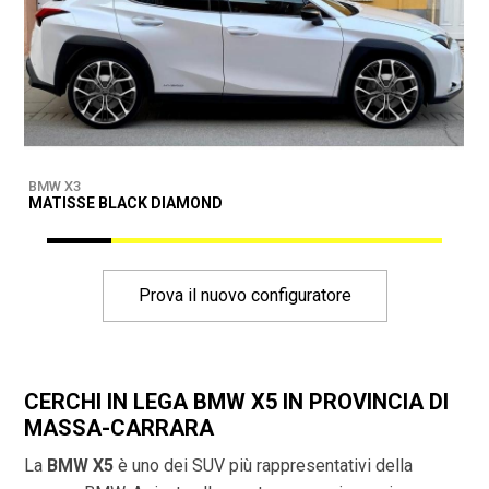
BMW X3
B
MATISSE BLACK DIAMOND
D
Prova il nuovo configuratore
CERCHI IN LEGA BMW X5 IN PROVINCIA DI
MASSA-CARRARA
La
BMW X5
è uno dei SUV più rappresentativi della