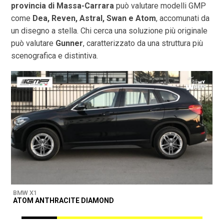
provincia di
Massa-Carrara
può valutare modelli GMP
come
Dea, Reven, Astral, Swan e Atom
, accomunati da
un disegno a stella. Chi cerca una soluzione più originale
può valutare
Gunner
, caratterizzato da una struttura più
scenografica e distintiva.
BMW X1
B
ATOM ANTHRACITE DIAMOND
M