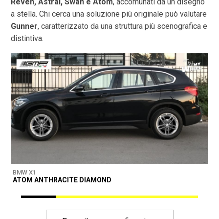
Reven, Astral, Swan e Atom
, accomunati da un disegno
a stella. Chi cerca una soluzione più originale può valutare
Gunner
, caratterizzato da una struttura più scenografica e
distintiva.
BMW X1
B
ATOM ANTHRACITE DIAMOND
M