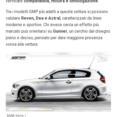
verificare
compatibilità, misura e omologazione
.
Tra i modelli GMP più adatti a questa vettura si possono
valutare
Reven, Dea e Astral
, caratterizzati da linee
moderne e sportive. Chi invece cerca un effetto più
marcato può orientarsi su
Gunner
, un cerchio dal disegno
pieno e deciso, pensato per dare maggiore presenza
visiva alla vettura.
BMW Serie 1
B