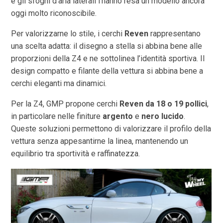
e gli sfoghi d’aria laterali l’hanno resa un modello ancora
oggi molto riconoscibile.
Per valorizzarne lo stile, i cerchi
Reven
rappresentano
una scelta adatta: il disegno a stella si abbina bene alle
proporzioni della Z4 e ne sottolinea l’identità sportiva. Il
design compatto e filante della vettura si abbina bene a
cerchi eleganti ma dinamici.
Per la Z4, GMP propone cerchi
Reven da 18 o 19 pollici
,
in particolare nelle finiture
argento
e
nero lucido
.
Queste soluzioni permettono di valorizzare il profilo della
vettura senza appesantirne la linea, mantenendo un
equilibrio tra sportività e raffinatezza.