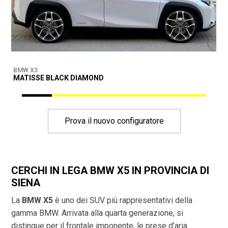
BMW X3
B
MATISSE BLACK DIAMOND
D
Prova il nuovo configuratore
CERCHI IN LEGA BMW X5 IN PROVINCIA DI
SIENA
La
BMW X5
è uno dei SUV più rappresentativi della
gamma BMW. Arrivata alla quarta generazione, si
distingue per il frontale imponente, le prese d’aria