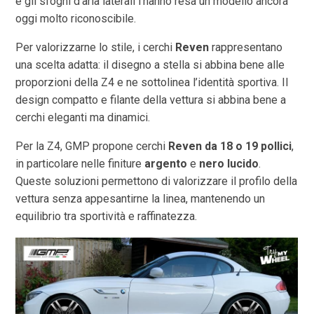
e gli sfoghi d’aria laterali l’hanno resa un modello ancora
oggi molto riconoscibile.
Per valorizzarne lo stile, i cerchi
Reven
rappresentano
una scelta adatta: il disegno a stella si abbina bene alle
proporzioni della Z4 e ne sottolinea l’identità sportiva. Il
design compatto e filante della vettura si abbina bene a
cerchi eleganti ma dinamici.
Per la Z4, GMP propone cerchi
Reven da 18 o 19 pollici
,
in particolare nelle finiture
argento
e
nero lucido
.
Queste soluzioni permettono di valorizzare il profilo della
vettura senza appesantirne la linea, mantenendo un
equilibrio tra sportività e raffinatezza.