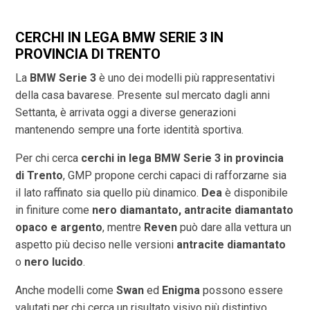
CERCHI IN LEGA BMW SERIE 3 IN
PROVINCIA DI
TRENTO
La
BMW Serie 3
è uno dei modelli più rappresentativi
della casa bavarese. Presente sul mercato dagli anni
Settanta, è arrivata oggi a diverse generazioni
mantenendo sempre una forte identità sportiva.
Per chi cerca
cerchi in lega BMW Serie 3 in provincia
di
Trento
, GMP propone cerchi capaci di rafforzarne sia
il lato raffinato sia quello più dinamico.
Dea
è disponibile
in finiture come
nero diamantato, antracite diamantato
opaco e argento
, mentre
Reven
può dare alla vettura un
aspetto più deciso nelle versioni
antracite diamantato
o
nero lucido
.
Anche modelli come
Swan
ed
Enigma
possono essere
valutati per chi cerca un risultato visivo più distintivo.