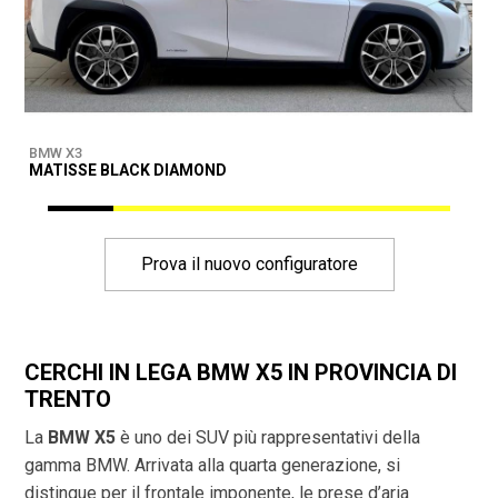
BMW X3
B
MATISSE BLACK DIAMOND
D
Prova il nuovo configuratore
CERCHI IN LEGA BMW X5 IN PROVINCIA DI
TRENTO
La
BMW X5
è uno dei SUV più rappresentativi della
gamma BMW. Arrivata alla quarta generazione, si
distingue per il frontale imponente, le prese d’aria