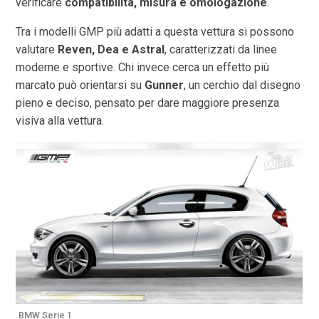
verificare
compatibilità, misura e omologazione
.
Tra i modelli GMP più adatti a questa vettura si possono
valutare
Reven, Dea e Astral
, caratterizzati da linee
moderne e sportive. Chi invece cerca un effetto più
marcato può orientarsi su
Gunner
, un cerchio dal disegno
pieno e deciso, pensato per dare maggiore presenza
visiva alla vettura.
BMW Serie 1
B