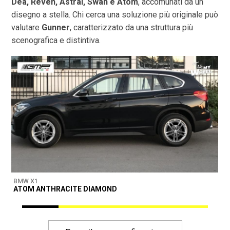
Dea, Reven, Astral, Swan e Atom
, accomunati da un
disegno a stella. Chi cerca una soluzione più originale può
valutare
Gunner
, caratterizzato da una struttura più
scenografica e distintiva.
BMW X1
B
ATOM ANTHRACITE DIAMOND
M