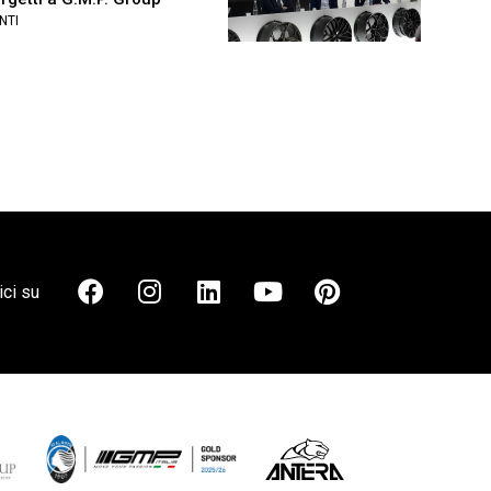
NTI
ci su