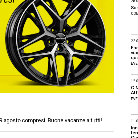
28-
Su
COM
22-
Fac
via
qu
EVE
12-
G.M
AU
EVE
 19 agosto compresi. Buone vacanze a tutti!
11-
Inn
ter
Gio