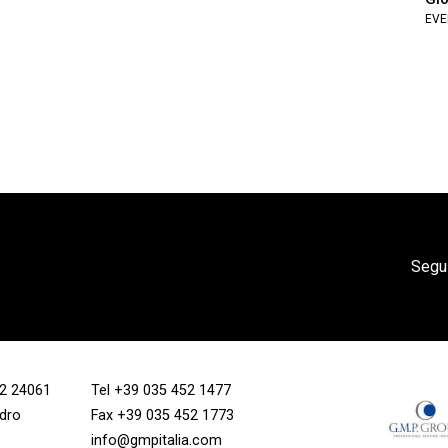
EVE
Segui
/12 24061
Tel
+39 035 452 1477
ndro
Fax +39 035 452 1773
info@gmpitalia.com