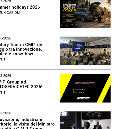
07-2026
mmer holidays 2026
UNICAZIONI
06-2026
tory Tour in GMP: un
ggio tra innovazione,
alità e know-how
NTI
05-2026
.P. Group ad
TOSERVICETEC 2026!
NTI
05-2026
ovazione, industria e
ritorio: la visita del Ministro
rgetti a G.M.P. Group