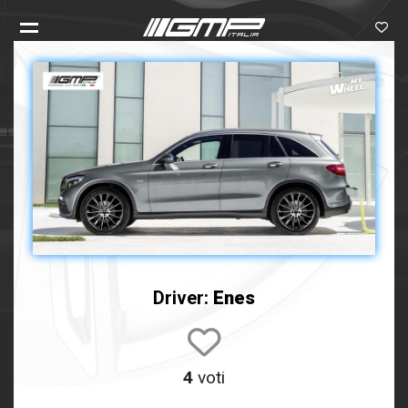
Driver:
Enes
4
voti