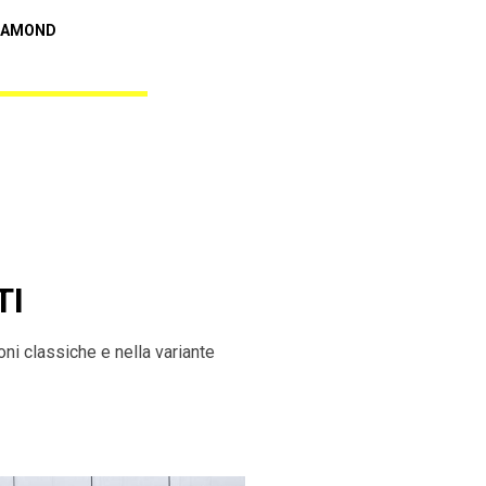
Audi A5
IAMOND
REBEL BLACK DIAMOND
TI
ni classiche e nella variante