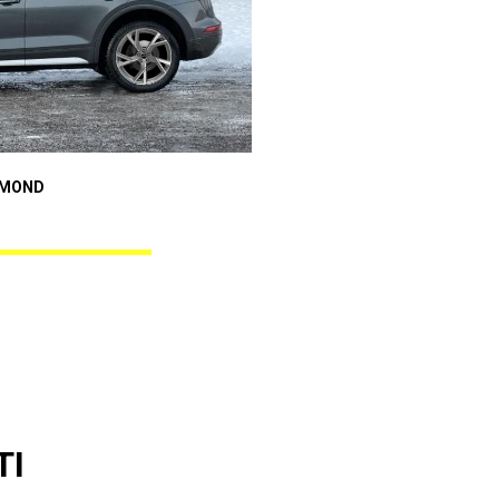
Audi A4
AMOND
GUNNER BLACK DIAMOND
TI