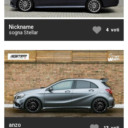
Nickname
4
voti
sogna Stellar
anzo
13
voti