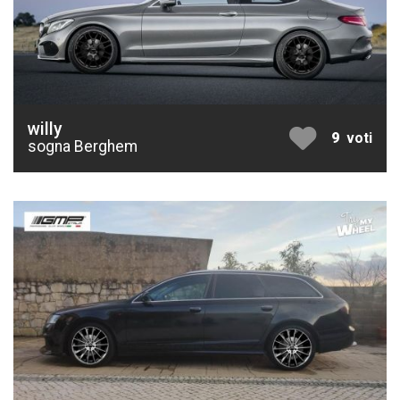
willy
9
voti
sogna Berghem