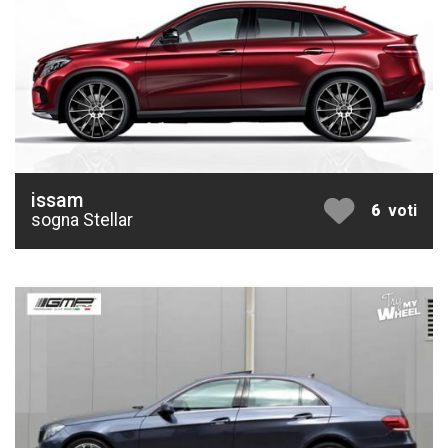
issam
6
voti
sogna Stellar