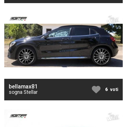
bellamax81
6
voti
sogna Stellar