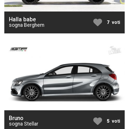
Halla babe
7
voti
sogna Berghem
Bruno
5
voti
sogna Stellar