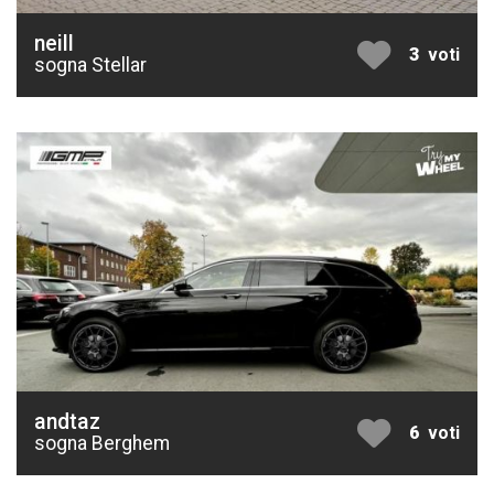
neill
3
voti
sogna Stellar
andtaz
6
voti
sogna Berghem